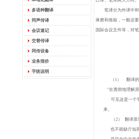
口译、笔译两大方向。
多语种翻译
笔译分为外译中和
同声传译
琢磨和推敲，一般还要
国际会议文件等，对笔
会议速记
交替传译
同传设备
业务报价
字统说明
（1）
翻译
“
在透彻地理解
可见这是一个学习
来。
（2）
翻译质
也不能缺斤短