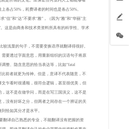
也就是所谓的文笔。应保证任何业内人士都能够看
各占50%，耗费译者的时间也是各占50%
。
信”和“达”不要求“雅”，（因为“雅”和“华丽”主
”。这是由商务和技术类资料所具有的科学性、学术
cy”等比较浅显的句子，不需要变换语序就翻译得很好。
，需要透过字面意思，用重新组织的汉语句子将原
、隐含意思的恰当表达等，比如“fatal
，后者要比前者就更为传神。但是，意译不代表随意，不
译文乍看时很通顺，很符合逻辑，甚至很优美，但
的，这不是在做学问，而是在写三国演义，这不是
意，没有好坏之分，但两者之间存在一个辨证的关
做到恰如其分才是水平。
要翻译自己熟悉的专业，不能翻译没有把握的资