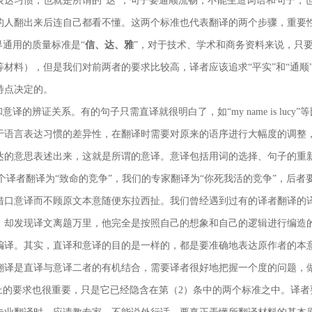
表达习惯，也就是所谓的“达”，句子要通顺流畅，不能生造词语和句子，
的人翻出来后连自己都看不懂。这两个标准也代表翻译的两个步骤，重要性上
界通用的质量标准是“
信、达、雅
”，对于技术、学术和商务资料来说，只要求“
等材料），但是我们对前两者的要求比较高，译者应该追求“平实”和“通顺
特点决定的。
意译的辨证关系。有的句子只需直译就很明白了，如“my name is lu
于语言表达习惯的差异性，在翻译时需要对原来的语序进行大幅度的调整
的意思表述出来，这就是所谓的意译。意译包括用词的选择、句子的重新调整
tion”一个译者翻译为“致命的竞争”，我们的专家翻译为“你死我活的竞争”
借口意译而不顾原文本意随便东拉西扯。我们曾经遇到过有的译者翻译的
，却发现译文离题万里，他完全是按照自己的想象和自己的逻辑进行编造
编译。其实，直译和意译的目的是一样的，都是要准确地表达原作者的本
翻译是直译与意译二者的有机结合，需要译者很好地把握一个度的问题，
上的要求也很重要，只是它已经隐含在第（2）条中的两个标准之中。译者