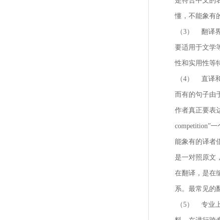
是符合中文的
懂，不能象有
（3）
翻译
要适用于文学
性和实用性等
（4）
直译和
而有的句子由
作者真正要表达
competi
能象有的译者
是一对照原文
在翻译，是在
系。最常见的
（5）
专业